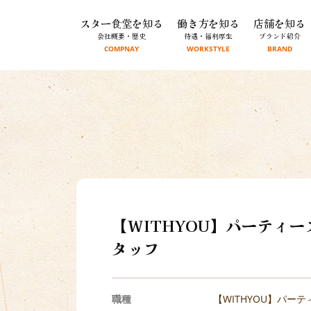
スター食堂を知る
働き方を知る
店舗を知る
会社概要・歴史
待遇・福利厚生
ブランド紹介
COMPNAY
WORKSTYLE
BRAND
【WITHYOU】パーティ
タッフ
職種
【WITHYOU】パー