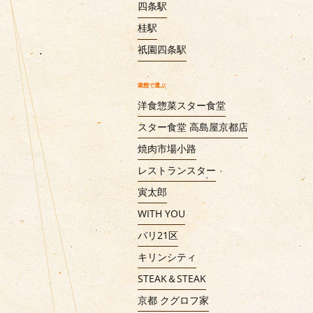
四条駅
桂駅
祇園四条駅
業態で選ぶ
洋食惣菜スター食堂
スター食堂 高島屋京都店
焼肉市場小路
レストランスター
寅太郎
WITH YOU
パリ21区
キリンシティ
STEAK＆STEAK
京都 クグロフ家