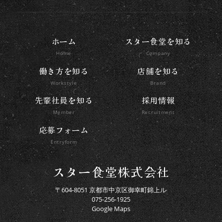
ホーム
スター食堂を知る
Home
Company
働き方を知る
店舗を知る
Workstyle
Brand
先輩社員を知る
採用情報
Member
Recruitment
応募フォーム
Entryform
スター食堂株式会社
〒604-8051 京都市中京区御幸町錦上ル
075-256-1925
Google Maps