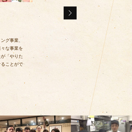
リング事業、
様々な事業を
たが「やりた
けることがで